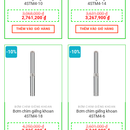
4STM4-10
4STM4-14
3,068,000
₫
3,631,000
₫
Giá
Giá
Giá
Giá
2,761,200
₫
3,267,900
₫
gốc
hiện
gốc
hiện
là:
tại
là:
tại
THÊM VÀO GIỎ HÀNG
THÊM VÀO GIỎ HÀNG
3,068,000 ₫.
là:
3,631,000 ₫.
là:
2,761,200 ₫.
3,267,900
-10%
-10%
BƠM CHÌM GIẾNG KHOAN
BƠM CHÌM GIẾNG KHOAN
Bơm chìm giếng khoan
Bơm chìm giếng khoan
4STM4-18
4STM4-6
4,250,000
₫
2,601,000
₫