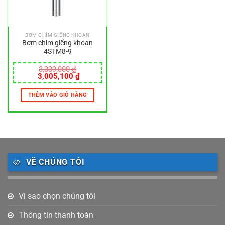
BƠM CHÌM GIẾNG KHOAN
Bơm chìm giếng khoan
4STM8-9
3,339,000
₫
Giá
Giá
3,005,100
₫
gốc
hiện
là:
tại
THÊM VÀO GIỎ HÀNG
3,339,000 ₫.
là:
3,005,100 ₫.
VỀ CHÚNG TÔI
Vì sao chọn chúng tôi
Thông tin thanh toán