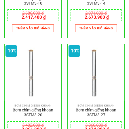
3STM3-10
3STM3-14
2,686,000
₫
2,971,000
₫
Giá
Giá
Giá
Giá
2,417,400
₫
2,673,900
₫
gốc
hiện
gốc
hiện
là:
tại
là:
tại
THÊM VÀO GIỎ HÀNG
THÊM VÀO GIỎ HÀNG
2,686,000 ₫.
là:
2,971,000 ₫.
là:
2,417,400 ₫.
2,673,900
-10%
-10%
BƠM CHÌM GIẾNG KHOAN
BƠM CHÌM GIẾNG KHOAN
Bơm chìm giếng khoan
Bơm chìm giếng khoan
3STM3-20
3STM3-27
3,402,000
₫
3,860,000
₫
Giá
Giá
Giá
Giá