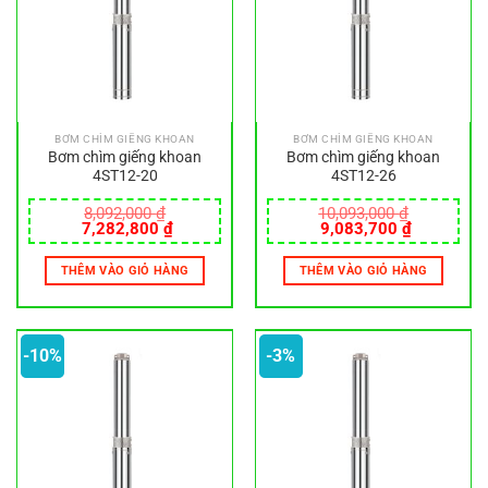
BƠM CHÌM GIẾNG KHOAN
BƠM CHÌM GIẾNG KHOAN
Bơm chìm giếng khoan
Bơm chìm giếng khoan
4ST12-20
4ST12-26
8,092,000
₫
10,093,000
₫
Giá
Giá
Giá
Giá
7,282,800
₫
9,083,700
₫
gốc
hiện
gốc
hiện
là:
tại
là:
tại
THÊM VÀO GIỎ HÀNG
THÊM VÀO GIỎ HÀNG
8,092,000 ₫.
là:
10,093,000 ₫.
là:
7,282,800 ₫.
9,083,700
-10%
-3%