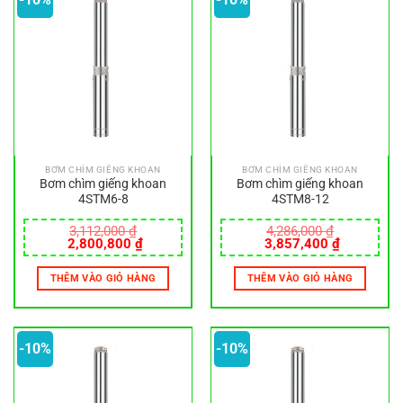
BƠM CHÌM GIẾNG KHOAN
BƠM CHÌM GIẾNG KHOAN
Bơm chìm giếng khoan
Bơm chìm giếng khoan
4STM6-8
4STM8-12
3,112,000
₫
4,286,000
₫
Giá
Giá
Giá
Giá
2,800,800
₫
3,857,400
₫
gốc
hiện
gốc
hiện
là:
tại
là:
tại
THÊM VÀO GIỎ HÀNG
THÊM VÀO GIỎ HÀNG
3,112,000 ₫.
là:
4,286,000 ₫.
là:
2,800,800 ₫.
3,857,400
-10%
-10%