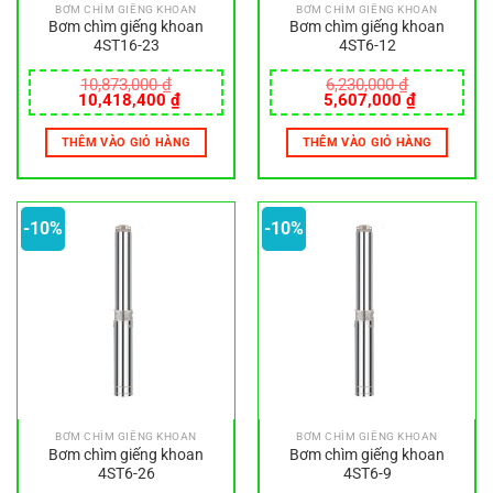
BƠM CHÌM GIẾNG KHOAN
BƠM CHÌM GIẾNG KHOAN
Bơm chìm giếng khoan
Bơm chìm giếng khoan
4ST16-23
4ST6-12
10,873,000
₫
6,230,000
₫
Giá
Giá
Giá
Giá
10,418,400
₫
5,607,000
₫
gốc
hiện
gốc
hiện
là:
tại
là:
tại
THÊM VÀO GIỎ HÀNG
THÊM VÀO GIỎ HÀNG
10,873,000 ₫.
là:
6,230,000 ₫.
là:
10,418,400 ₫.
5,607,000
-10%
-10%
BƠM CHÌM GIẾNG KHOAN
BƠM CHÌM GIẾNG KHOAN
Bơm chìm giếng khoan
Bơm chìm giếng khoan
4ST6-26
4ST6-9