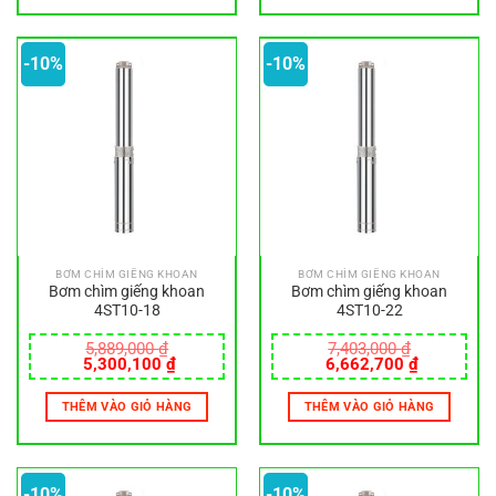
-10%
-10%
BƠM CHÌM GIẾNG KHOAN
BƠM CHÌM GIẾNG KHOAN
Bơm chìm giếng khoan
Bơm chìm giếng khoan
4ST10-18
4ST10-22
5,889,000
₫
7,403,000
₫
Giá
Giá
Giá
Giá
5,300,100
₫
6,662,700
₫
gốc
hiện
gốc
hiện
là:
tại
là:
tại
THÊM VÀO GIỎ HÀNG
THÊM VÀO GIỎ HÀNG
5,889,000 ₫.
là:
7,403,000 ₫.
là:
5,300,100 ₫.
6,662,700
-10%
-10%