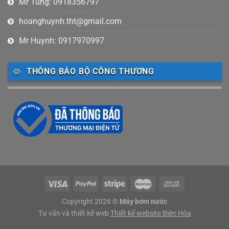
Mr Tùng: 0918356797
hoanghuynh.tht@gmail.com
Mr Huynh: 0917970997
THÔNG BÁO BỘ CÔNG THƯƠNG
Copyright 2026 ©
Máy bơm nước
Tư vấn và thiết kế web
Thiết kế website Biên Hòa