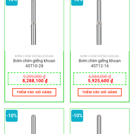
BƠM CHÌM GIẾNG KHOAN
BƠM CHÌM GIẾNG KHOAN
Bơm chìm giếng khoan
Bơm chìm giếng khoan
4ST10-28
4ST12-16
9,209,000
₫
6,584,000
₫
Giá
Giá
Giá
Giá
8,288,100
₫
5,925,600
₫
gốc
hiện
gốc
hiện
là:
tại
là:
tại
THÊM VÀO GIỎ HÀNG
THÊM VÀO GIỎ HÀNG
9,209,000 ₫.
là:
6,584,000 ₫.
là:
8,288,100 ₫.
5,925,600
-10%
-10%