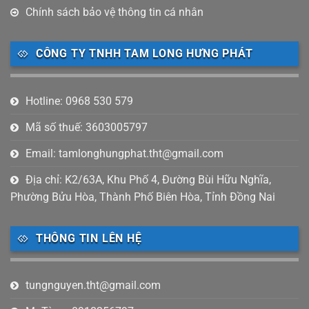
Chính sách bảo vệ thông tin cá nhân
CÔNG TY TNHH TAM LONG HƯNG PHÁT
Hotline: 0968 530 579
Mã số thuế: 3603005797
Email: tamlonghungphat.tht@gmail.com
Địa chỉ: K2/63A, Khu Phố 4, Đường Bùi Hữu Nghĩa,
Phường Bửu Hòa, Thành Phố Biên Hòa, Tỉnh Đồng Nai
THÔNG TIN LÊN HỆ
tungnguyen.tht@gmail.com