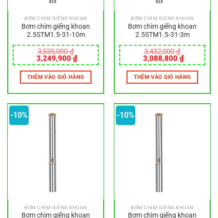
BƠM CHÌM GIẾNG KHOAN
BƠM CHÌM GIẾNG KHOAN
Bơm chìm giếng khoan
Bơm chìm giếng khoan
2.5STM1.5-31-10m
2.5STM1.5-31-3m
3,535,000
₫
3,432,000
₫
Giá
Giá
Giá
Giá
3,249,900
₫
3,088,800
₫
gốc
hiện
gốc
hiện
là:
tại
là:
tại
THÊM VÀO GIỎ HÀNG
THÊM VÀO GIỎ HÀNG
3,535,000 ₫.
là:
3,432,000 ₫.
là:
3,249,900 ₫.
3,088,800
-10%
-10%
BƠM CHÌM GIẾNG KHOAN
BƠM CHÌM GIẾNG KHOAN
Bơm chìm giếng khoan
Bơm chìm giếng khoan