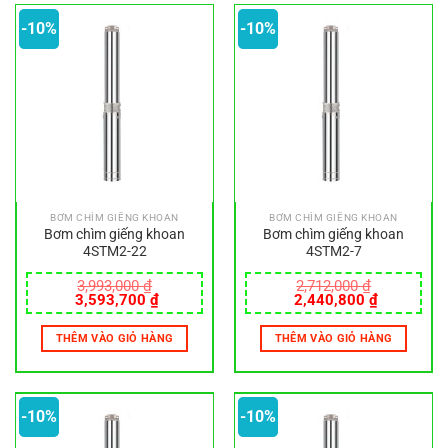
-10%
-10%
BƠM CHÌM GIẾNG KHOAN
BƠM CHÌM GIẾNG KHOAN
Bơm chìm giếng khoan
Bơm chìm giếng khoan
4STM2-22
4STM2-7
3,993,000
₫
2,712,000
₫
Giá
Giá
Giá
Giá
3,593,700
₫
2,440,800
₫
gốc
hiện
gốc
hiện
là:
tại
là:
tại
THÊM VÀO GIỎ HÀNG
THÊM VÀO GIỎ HÀNG
3,993,000 ₫.
là:
2,712,000 ₫.
là:
3,593,700 ₫.
2,440,800
-10%
-10%