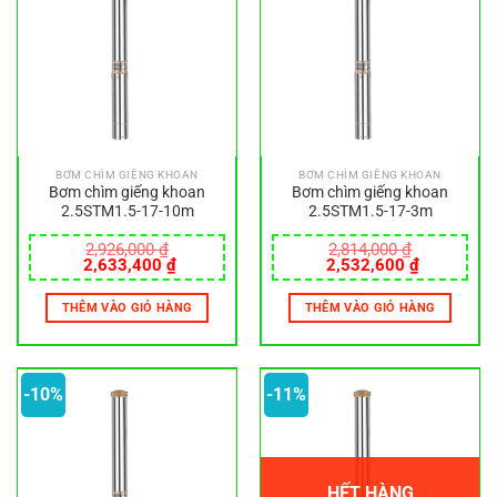
BƠM CHÌM GIẾNG KHOAN
BƠM CHÌM GIẾNG KHOAN
Bơm chìm giếng khoan
Bơm chìm giếng khoan
2.5STM1.5-17-10m
2.5STM1.5-17-3m
2,926,000
₫
2,814,000
₫
Giá
Giá
Giá
Giá
2,633,400
₫
2,532,600
₫
gốc
hiện
gốc
hiện
là:
tại
là:
tại
THÊM VÀO GIỎ HÀNG
THÊM VÀO GIỎ HÀNG
2,926,000 ₫.
là:
2,814,000 ₫.
là:
2,633,400 ₫.
2,532,600
-10%
-11%
HẾT HÀNG