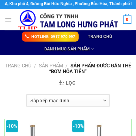
Chuyển
hu phố 4, Đường Bùi Hữu Nghĩa , Phường Bửu Hòa, Thành phố Biên Hoà,
đến
nội
0
dung
TRANG CHỦ
HOTLINE: 0917 970 997
DANH MỤC SẢN PHẨM
TRANG CHỦ
/
SẢN PHẨM
/
SẢN PHẨM ĐƯỢC GẮN THẺ
“BƠM HỎA TIỄN”
LỌC
-10%
-10%