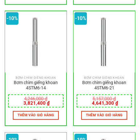
-10%
-10%
BƠM CHÌM GIẾNG KHOAN
BƠM CHÌM GIẾNG KHOAN
Bơm chìm giếng khoan
Bơm chìm giếng khoan
4STM6-14
4STM6-21
4,246,000
₫
5,157,000
₫
Giá
Giá
Giá
Giá
3,821,400
₫
4,641,300
₫
gốc
hiện
gốc
hiện
là:
tại
là:
tại
THÊM VÀO GIỎ HÀNG
THÊM VÀO GIỎ HÀNG
4,246,000 ₫.
là:
5,157,000 ₫.
là:
3,821,400 ₫.
4,641,300
-10%
-10%