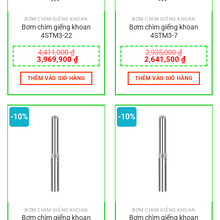
BƠM CHÌM GIẾNG KHOAN
BƠM CHÌM GIẾNG KHOAN
Bơm chìm giếng khoan
Bơm chìm giếng khoan
4STM3-22
4STM3-7
4,411,000
₫
2,935,000
₫
Giá
Giá
Giá
Giá
3,969,900
₫
2,641,500
₫
gốc
hiện
gốc
hiện
là:
tại
là:
tại
THÊM VÀO GIỎ HÀNG
THÊM VÀO GIỎ HÀNG
4,411,000 ₫.
là:
2,935,000 ₫.
là:
3,969,900 ₫.
2,641,500
-10%
-10%
BƠM CHÌM GIẾNG KHOAN
BƠM CHÌM GIẾNG KHOAN
Bơm chìm giếng khoan
Bơm chìm giếng khoan