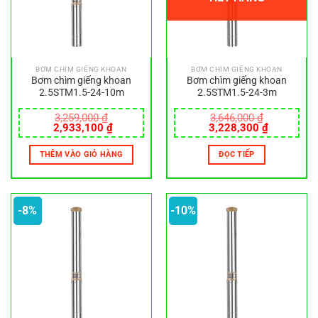
BƠM CHÌM GIẾNG KHOAN
BƠM CHÌM GIẾNG KHOAN
Bơm chìm giếng khoan
Bơm chìm giếng khoan
2.5STM1.5-24-10m
2.5STM1.5-24-3m
3,259,000
₫
3,646,000
₫
Giá
Giá
Giá
Giá
2,933,100
₫
3,228,300
₫
gốc
hiện
gốc
hiện
là:
tại
là:
tại
THÊM VÀO GIỎ HÀNG
ĐỌC TIẾP
3,259,000 ₫.
là:
3,646,000 ₫.
là:
2,933,100 ₫.
3,228,300
-8%
-10%