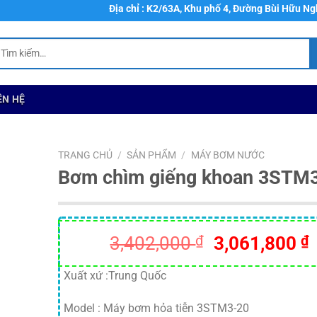
Địa chỉ : K2/63A, Khu phố 4, Đường Bùi Hữu Nghĩa , Ph
ìm
ếm:
ÊN HỆ
TRANG CHỦ
/
SẢN PHẨM
/
MÁY BƠM NƯỚC
Bơm chìm giếng khoan 3STM
Giá
3,402,000
₫
3,061,800
₫
gốc
là:
t
Xuất xứ :Trung Quốc
3,402,000 ₫.
l
Model : Máy bơm hỏa tiễn 3STM3-20