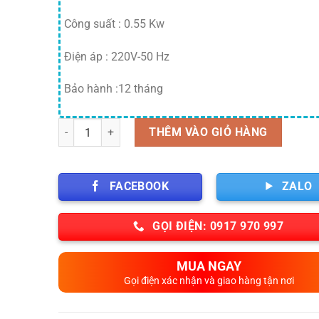
Công suất : 0.55 Kw
Điện áp : 220V-50 Hz
Bảo hành :12 tháng
Số lượng
THÊM VÀO GIỎ HÀNG
FACEBOOK
ZALO
GỌI ĐIỆN: 0917 970 997
MUA NGAY
Gọi điện xác nhận và giao hàng tận nơi