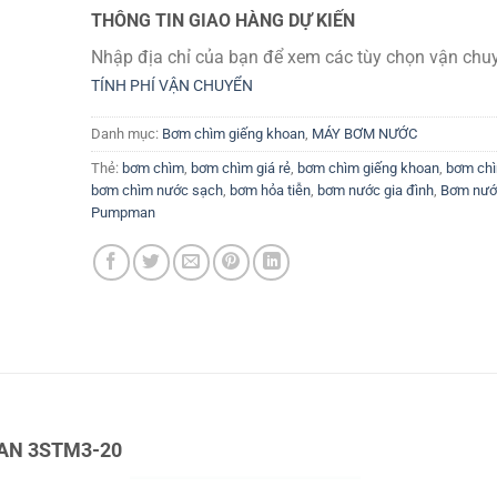
THÔNG TIN GIAO HÀNG DỰ KIẾN
Nhập địa chỉ của bạn để xem các tùy chọn vận chuy
TÍNH PHÍ VẬN CHUYỂN
Danh mục:
Bơm chìm giếng khoan
,
MÁY BƠM NƯỚC
Thẻ:
bơm chìm
,
bơm chìm giá rẻ
,
bơm chìm giếng khoan
,
bơm chì
bơm chìm nước sạch
,
bơm hỏa tiễn
,
bơm nước gia đình
,
Bơm nướ
Pumpman
AN 3STM3-20