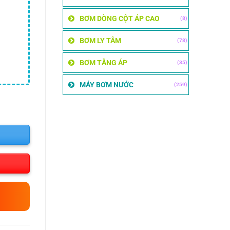
BƠM DÒNG CỘT ÁP CAO
(8)
BƠM LY TÂM
(78)
BƠM TĂNG ÁP
(35)
MÁY BƠM NƯỚC
(259)