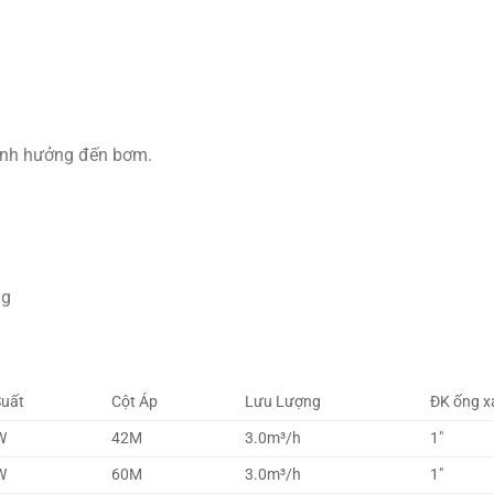
 ảnh hưởng đến bơm.
ng
Suất
Cột Áp
Lưu Lượng
ĐK ống x
W
42M
3.0m³/h
1″
W
60M
3.0m³/h
1″