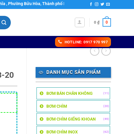
ường Bửu Hòa, Thành phố Biên Hoà, Tỉnh Đồng Nai, Hotline: 0917970997
0
0
₫
HOTLINE: 0917 970 997
DANH MỤC SẢN PHẨM
3-20
BƠM BÁN CHÂN KHÔNG
(11)
Giá
BƠM CHÌM
(20)
hiện
ại
BƠM CHÌM GIẾNG KHOAN
(49)
à:
3,061,800 ₫.
BƠM CHÌM INOX
(62)