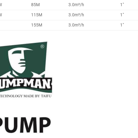
W
85M
3.0m³/h
1″
W
115M
3.0m³/h
1″
155M
3.0m³/h
1″