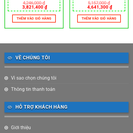
4,246,000
₫
5,157,000
₫
Giá
Giá
Giá
Giá
3,821,400
₫
4,641,300
₫
gốc
hiện
gốc
hiện
là:
tại
là:
tại
THÊM VÀO GIỎ HÀNG
THÊM VÀO GIỎ HÀNG
4,246,000 ₫.
là:
5,157,000 ₫.
là:
0 ₫.
3,821,400 ₫.
4,641,300
VỀ CHÚNG TÔI
Vì sao chọn chúng tôi
Thông tin thanh toán
HỖ TRỢ KHÁCH HÀNG
Giới thiệu