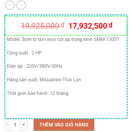
Giá
Giá
19,925,000
₫
17,932,500
₫
gốc
hiện
là:
tại
Model: Bơm ly tâm inox cột áp trung bình SMM-1505T
19,925,000 ₫.
là:
Công suất : 2 HP
17,93
Điện áp : 220V/380V-50Hz
Hãng sản xuất: Mitsubishi-Thái Lan
Thời gian bảo hành: 12 tháng
Số lượng
THÊM VÀO GIỎ HÀNG