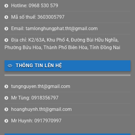
Hotline: 0968 530 579
Mã số thuế: 3603005797
Email: tamlonghungphat.tht@gmail.com
Địa chỉ: K2/63A, Khu Phố 4, Đường Bùi Hữu Nghĩa,
Phường Bửu Hòa, Thành Phố Biên Hòa, Tỉnh Đồng Nai
THÔNG TIN LÊN HỆ
tungnguyen.tht@gmail.com
Mr Tùng: 0918356797
hoanghuynh.tht@gmail.com
Mr Huynh: 0917970997