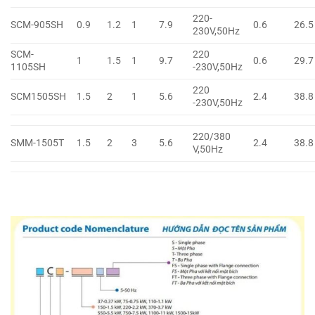
220-
SCM-905SH
0.9
1.2
1
7.9
0.6
26.5
230V,50Hz
SCM-
220
1
1.5
1
9.7
0.6
29.7
1105SH
-230V,50Hz
220
SCM1505SH
1.5
2
1
5.6
2.4
38.8
-230V,50Hz
220/380
SMM-1505T
1.5
2
3
5.6
2.4
38.8
V,50Hz