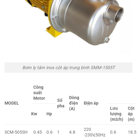
Bơm ly tâm inox cột áp trung bình SMM-1505T
Công
suất
Dòng
Motor
Số
MODEL
điện
Địện áp
pha
Lưu
Cột
(A)
Kw
Hp
lượng
áp
(m3/h)
(m)
220
SCM-505SH
0.45
0.6
1
4.8
0.6
18.5
-230V,50Hz