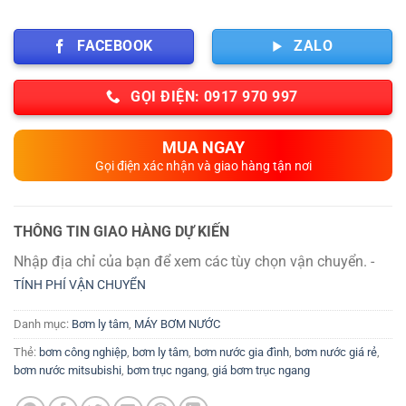
FACEBOOK
ZALO
GỌI ĐIỆN: 0917 970 997
MUA NGAY
Gọi điện xác nhận và giao hàng tận nơi
THÔNG TIN GIAO HÀNG DỰ KIẾN
Nhập địa chỉ của bạn để xem các tùy chọn vận chuyển. -
TÍNH PHÍ VẬN CHUYỂN
Danh mục:
Bơm ly tâm
,
MÁY BƠM NƯỚC
Thẻ:
bơm công nghiệp
,
bơm ly tâm
,
bơm nước gia đình
,
bơm nước giá rẻ
,
bơm nước mitsubishi
,
bơm trục ngang
,
giá bơm trục ngang