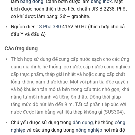
làm
bằng đồng
. Cánh bơm được làm
bằng Inox
. Mặt
bích được hoàn thiện theo tiêu chuẩn JIS B 2238. Phốt
cơ khí được làm bằng: Sứ – graphite.
Nguồn điện :
3 Pha 380
-415V 50 Hz (thích hợp cho cả
đấu Y và đấu Δ)
Các ứng dụng
Thích hợp sử dụng để cung cấp nước sạch cho các ứng
dụng gia đình, hệ thống lọc nước, cấp nước công nghiệp
cấp thực phẩm, tháp giải nhiệt và hoặc cung cấp chất
lỏng không xâm thực khác. Một vòi phun tia độc quyền
và bộ khuếch tán mô tả bên trong cấu trúc nhỏ gọn, khả
năng tự mồi nhanh và tiếng ồn thấp. Đồng thời giúp
tăng mức độ hút lên đến 9 m. Tất cả phần tiếp xúc với
nước được làm bằng vật liệu thép không gỉ (SUS304).
Chủ yếu được sử dụng trong
dân dụng
, hệ thống
công
nghiệp
và các ứng dụng trong
nông nghiệp
nơi mà độ