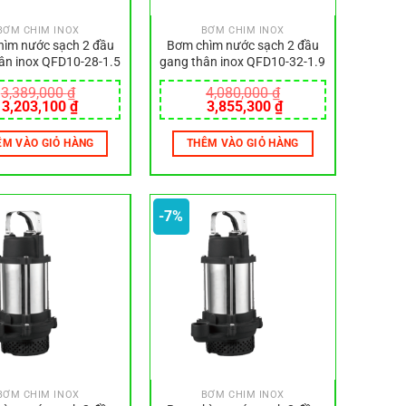
BƠM CHÌM INOX
BƠM CHÌM INOX
ìm nước sạch 2 đầu
Bơm chìm nước sạch 2 đầu
ân inox QFD10-28-1.5
gang thân inox QFD10-32-1.9
3,389,000
₫
4,080,000
₫
Giá
Giá
Giá
Giá
3,203,100
₫
3,855,300
₫
gốc
hiện
gốc
hiện
là:
tại
là:
tại
ÊM VÀO GIỎ HÀNG
THÊM VÀO GIỎ HÀNG
3,389,000 ₫.
là:
4,080,000 ₫.
là:
3,203,100 ₫.
3,855,300 ₫.
-7%
BƠM CHÌM INOX
BƠM CHÌM INOX