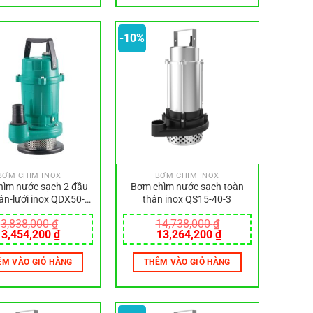
-10%
BƠM CHÌM INOX
BƠM CHÌM INOX
ìm nước sạch 2 đầu
Bơm chìm nước sạch toàn
ân-lưới inox QDX50-7-
thân inox QS15-40-3
1.5L
3,838,000
₫
14,738,000
₫
Giá
Giá
Giá
Giá
3,454,200
₫
13,264,200
₫
gốc
hiện
gốc
hiện
là:
tại
là:
tại
ÊM VÀO GIỎ HÀNG
THÊM VÀO GIỎ HÀNG
3,838,000 ₫.
là:
14,738,000 ₫.
là:
3,454,200 ₫.
13,264,200 ₫.