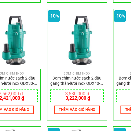
-10%
-10%
ƠM CHÌM INOX
BƠM CHÌM INOX
ìm nước sạch 2 đầu
Bơm chìm nước sạch 2 đầu
Bơm ch
n-lưới inox QDX30-6-
gang thân-lưới inox QDX40-9-
gang th
0.75L
1.5L
2,562,000
₫
3,580,000
₫
Giá
Giá
Giá
Giá
2,421,000
₫
3,222,000
₫
gốc
hiện
gốc
hiện
là:
tại
là:
tại
M VÀO GIỎ HÀNG
THÊM VÀO GIỎ HÀNG
TH
2,562,000 ₫.
là:
3,580,000 ₫.
là:
2,421,000 ₫.
3,222,000 ₫.