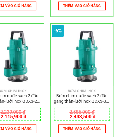
là:
tại
là:
tại
ÊM VÀO GIỎ HÀNG
THÊM VÀO GIỎ HÀNG
2,741,000 ₫.
là:
2,782,000 ₫.
là:
2,590,200 ₫.
2,629,800 ₫.
-6%
BƠM CHÌM INOX
BƠM CHÌM INOX
ìm nước sạch 2 đầu
Bơm chìm nước sạch 2 đầu
ân-lưới inox QDX3-24-
gang thân-lưới inox QDX3-30-
0.75L
1.1L
2,239,000
₫
2,586,000
₫
Giá
Giá
Giá
Giá
2,115,900
₫
2,443,500
₫
gốc
hiện
gốc
hiện
là:
tại
là:
tại
ÊM VÀO GIỎ HÀNG
THÊM VÀO GIỎ HÀNG
2,239,000 ₫.
là:
2,586,000 ₫.
là:
2,115,900 ₫.
2,443,500 ₫.