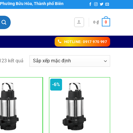
 Bửu Hòa, Thành phố Biên Hoà, Tỉnh Đồng Nai, Hotline: 0917970997, Em
0
0
₫
HOTLINE: 0917 970 997
123 kết quả
-6%