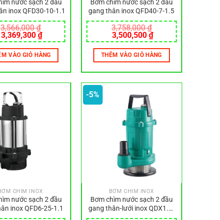
ìm nước sạch 2 đầu
Bơm chìm nước sạch 2 đầu
ân inox QFD30-10-1.1
gang thân inox QFD40-7-1.5
3,566,000
₫
3,758,000
₫
Giá
Giá
Giá
Giá
3,369,300
₫
3,500,500
₫
gốc
hiện
gốc
hiện
là:
tại
là:
tại
ÊM VÀO GIỎ HÀNG
THÊM VÀO GIỎ HÀNG
3,566,000 ₫.
là:
3,758,000 ₫.
là:
3,369,300 ₫.
3,500,500 ₫.
-5%
BƠM CHÌM INOX
BƠM CHÌM INOX
ìm nước sạch 2 đầu
Bơm chìm nước sạch 2 đầu
hân inox QFD6-25-1.1
gang thân-lưới inox QDX1.5-
17-0.37L