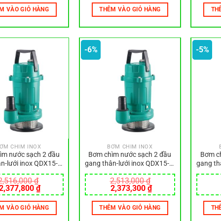
là:
tại
là:
tại
M VÀO GIỎ HÀNG
THÊM VÀO GIỎ HÀNG
TH
2,102,000 ₫.
là:
2,279,000 ₫.
là:
1,986,300 ₫.
2,153,700 ₫.
-6%
-5%
ƠM CHÌM INOX
BƠM CHÌM INOX
ìm nước sạch 2 đầu
Bơm chìm nước sạch 2 đầu
Bơm ch
n-lưới inox QDX15-7-
gang thân-lưới inox QDX15-7-
gang th
0.55SA
0.55SF
2,516,000
₫
2,513,000
₫
Giá
Giá
Giá
Giá
2,377,800
₫
2,373,300
₫
gốc
hiện
gốc
hiện
là:
tại
là:
tại
M VÀO GIỎ HÀNG
THÊM VÀO GIỎ HÀNG
TH
2,516,000 ₫.
là:
2,513,000 ₫.
là:
2,377,800 ₫.
2,373,300 ₫.