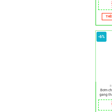
THÊ
-6%
B
Bơm ch
gang th