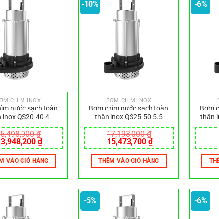
-10%
-6%
ƠM CHÌM INOX
BƠM CHÌM INOX
ìm nước sạch toàn
Bơm chìm nước sạch toàn
Bơm c
n inox QS20-40-4
thân inox QS25-50-5.5
thân 
5,498,000
₫
17,193,000
₫
Giá
Giá
Giá
Giá
13,948,200
₫
15,473,700
₫
gốc
hiện
gốc
hiện
à:
tại
là:
tại
M VÀO GIỎ HÀNG
THÊM VÀO GIỎ HÀNG
TH
5,498,000 ₫.
là:
17,193,000 ₫.
là:
13,948,200 ₫.
15,473,700 ₫.
-5%
-6%