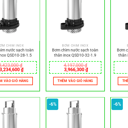
ƠM CHÌM INOX
BƠM CHÌM INOX
ìm nước sạch toàn
Bơm chìm nước sạch toàn
Bơm c
inox QSD10-28-1.5
thân inox QSD10-32-1.9
thân 
3,423,000
₫
4,197,000
₫
Giá
Giá
Giá
Giá
3,234,600
₫
3,966,300
₫
gốc
hiện
gốc
hiện
là:
tại
là:
tại
M VÀO GIỎ HÀNG
THÊM VÀO GIỎ HÀNG
TH
3,423,000 ₫.
là:
4,197,000 ₫.
là:
3,234,600 ₫.
3,966,300 ₫.
-6%
-6%