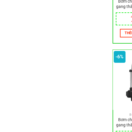
Bơm ch
gang thâ
THÊ
-6%
B
Bơm ch
gang thâ