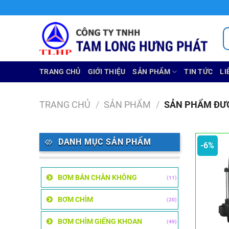
Chuyển
đến
nội
T
ki
dung
TRANG CHỦ
GIỚI THIỆU
SẢN PHẨM
TIN TỨC
LI
TRANG CHỦ
/
SẢN PHẨM
/
SẢN PHẨM ĐƯỢ
DANH MỤC SẢN PHẨM
-6%
BƠM BÁN CHÂN KHÔNG
(11)
BƠM CHÌM
(20)
BƠM CHÌM GIẾNG KHOAN
(49)