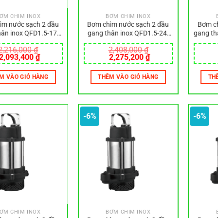
ƠM CHÌM INOX
BƠM CHÌM INOX
ìm nước sạch 2 đầu
Bơm chìm nước sạch 2 đầu
Bơm ch
hân inox QFD1.5-17-
gang thân inox QFD1.5-24-
gang th
0.37
0.55
2,216,000
₫
2,408,000
₫
Giá
Giá
Giá
Giá
2,093,400
₫
2,275,200
₫
gốc
hiện
gốc
hiện
là:
tại
là:
tại
M VÀO GIỎ HÀNG
THÊM VÀO GIỎ HÀNG
TH
2,216,000 ₫.
là:
2,408,000 ₫.
là:
2,093,400 ₫.
2,275,200 ₫.
-6%
-6%
ƠM CHÌM INOX
BƠM CHÌM INOX