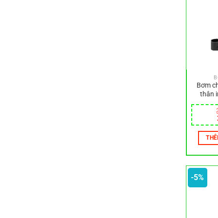
B
Bơm ch
thân 
THÊ
-5%