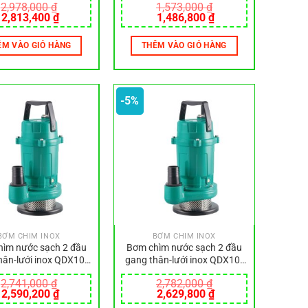
2,978,000
₫
1,573,000
₫
Giá
Giá
Giá
Giá
2,813,400
₫
1,486,800
₫
gốc
hiện
gốc
hiện
là:
tại
là:
tại
ÊM VÀO GIỎ HÀNG
THÊM VÀO GIỎ HÀNG
2,978,000 ₫.
là:
1,573,000 ₫.
là:
2,813,400 ₫.
1,486,800 ₫.
-5%
BƠM CHÌM INOX
BƠM CHÌM INOX
ìm nước sạch 2 đầu
Bơm chìm nước sạch 2 đầu
hân-lưới inox QDX10-
gang thân-lưới inox QDX10-
16-0.75SA
16-0.75SF
2,741,000
₫
2,782,000
₫
Giá
Giá
Giá
Giá
2,590,200
₫
2,629,800
₫
gốc
hiện
gốc
hiện