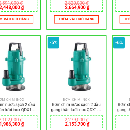
2,591,000
₫
2,820,000
₫
Giá
Giá
Giá
Giá
2,448,000
₫
2,664,900
₫
gốc
hiện
gốc
hiện
là:
tại
là:
tại
M VÀO GIỎ HÀNG
THÊM VÀO GIỎ HÀNG
TH
2,591,000 ₫.
là:
2,820,000 ₫.
là:
2,448,000 ₫.
2,664,900 ₫.
-5%
-6%
ƠM CHÌM INOX
BƠM CHÌM INOX
ìm nước sạch 2 đầu
Bơm chìm nước sạch 2 đầu
Bơm ch
ân-lưới inox QDX1.5-
gang thân-lưới inox QDX1.5-
gang t
24-0.55L
32-0.75L
2,102,000
₫
2,279,000
₫
Giá
Giá
Giá
Giá
1,986,300
₫
2,153,700
₫
gốc
hiện
gốc
hiện