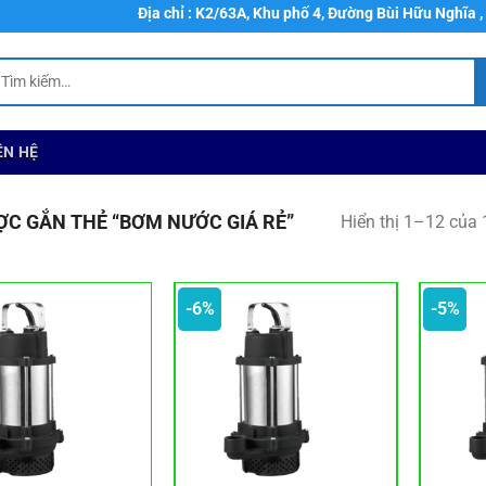
Địa chỉ : K2/63A, Khu phố 4, Đường Bùi Hữu Nghĩa , Phường
ìm
ếm:
ÊN HỆ
C GẮN THẺ “BƠM NƯỚC GIÁ RẺ”
Hiển thị 1–12 của 
-6%
-5%