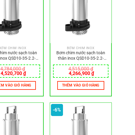
BƠM CHÌM INOX
BƠM CHÌM INOX
hìm nước sạch toàn
Bơm chìm nước sạch toàn
inox QSD10-35-2.2-
thân inox QSD10-35-2.2-
220V
380V
4,784,000
₫
4,515,000
₫
Giá
Giá
Giá
Giá
4,520,700
₫
4,266,900
₫
gốc
hiện
gốc
hiện
là:
tại
là:
tại
ÊM VÀO GIỎ HÀNG
THÊM VÀO GIỎ HÀNG
4,784,000 ₫.
là:
4,515,000 ₫.
là:
4,520,700 ₫.
4,266,900 ₫.
-6%