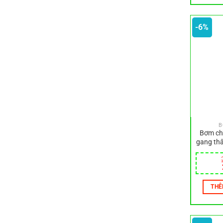
-6%
B
Bơm ch
gang thâ
THÊ