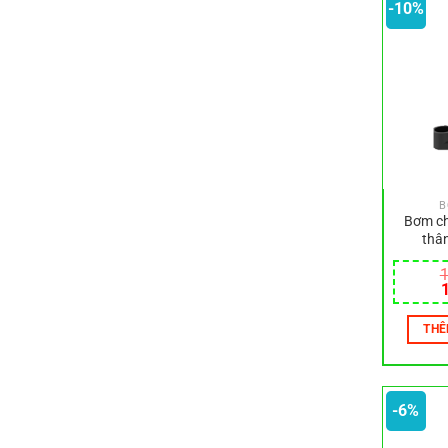
-10%
B
Bơm ch
thâ
1
l
THÊ
1
-6%