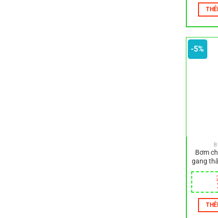
THÊ
-5%
B
Bơm ch
gang thâ
THÊ