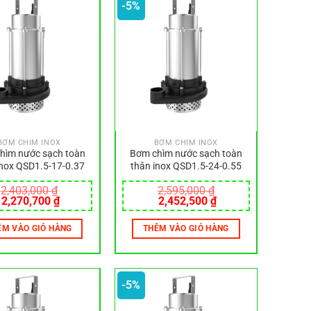
-5%
BƠM CHÌM INOX
BƠM CHÌM INOX
hìm nước sạch toàn
Bơm chìm nước sạch toàn
inox QSD1.5-17-0.37
thân inox QSD1.5-24-0.55
2,403,000
₫
2,595,000
₫
Giá
Giá
Giá
Giá
2,270,700
₫
2,452,500
₫
gốc
hiện
gốc
hiện
là:
tại
là:
tại
ÊM VÀO GIỎ HÀNG
THÊM VÀO GIỎ HÀNG
2,403,000 ₫.
là:
2,595,000 ₫.
là:
2,270,700 ₫.
2,452,500 ₫.
-5%