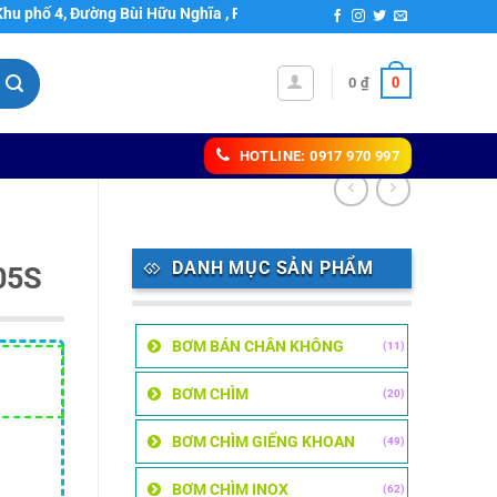
 Đường Bùi Hữu Nghĩa , Phường Bửu Hòa, Thành phố Biên Hoà, Tỉnh Đồn
0
0
₫
HOTLINE: 0917 970 997
DANH MỤC SẢN PHẨM
05S
BƠM BÁN CHÂN KHÔNG
(11)
Giá
BƠM CHÌM
(20)
hiện
ại
BƠM CHÌM GIẾNG KHOAN
(49)
à:
8,120,700 ₫.
BƠM CHÌM INOX
(62)