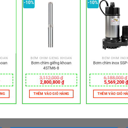
-10%
-10%
HOAN
BƠM CHÌM GIẾNG KHOAN
BƠM CHÌM INO
hoan
Bơm chìm giếng khoan
Bơm chìm inox SSP
4STM6-8
3,112,000
₫
6,188,000
₫
Giá
Giá
Giá
Giá
2,800,800
₫
5,569,200
₫
hiện
gốc
hiện
gốc
tại
là:
tại
là:
ÀNG
THÊM VÀO GIỎ HÀNG
THÊM VÀO GIỎ H
.
là:
3,112,000 ₫.
là:
6,188,000 ₫
2,746,800 ₫.
2,800,800 ₫.