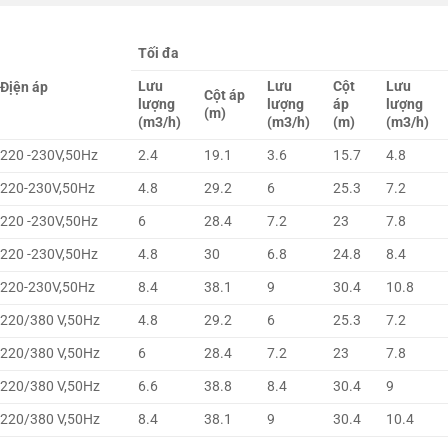
Tối đa
Lưu
Lưu
Cột
Lưu
Địện áp
Cột áp
lượng
lượng
áp
lượng
(m)
(m3/h)
(m3/h)
(m)
(m3/h)
220 -230V,50Hz
2.4
19.1
3.6
15.7
4.8
220-230V,50Hz
4.8
29.2
6
25.3
7.2
220 -230V,50Hz
6
28.4
7.2
23
7.8
220 -230V,50Hz
4.8
30
6.8
24.8
8.4
220-230V,50Hz
8.4
38.1
9
30.4
10.8
220/380 V,50Hz
4.8
29.2
6
25.3
7.2
220/380 V,50Hz
6
28.4
7.2
23
7.8
220/380 V,50Hz
6.6
38.8
8.4
30.4
9
220/380 V,50Hz
8.4
38.1
9
30.4
10.4