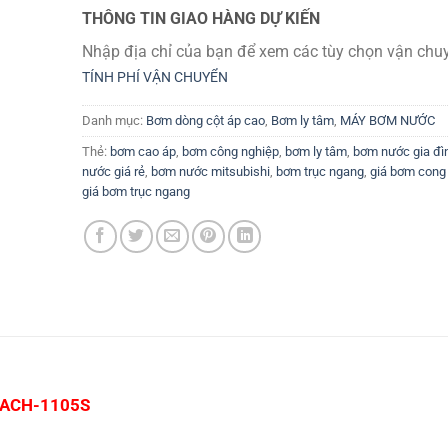
THÔNG TIN GIAO HÀNG DỰ KIẾN
Nhập địa chỉ của bạn để xem các tùy chọn vận chuy
TÍNH PHÍ VẬN CHUYỂN
Danh mục:
Bơm dòng cột áp cao
,
Bơm ly tâm
,
MÁY BƠM NƯỚC
Thẻ:
bơm cao áp
,
bơm công nghiệp
,
bơm ly tâm
,
bơm nước gia đì
nước giá rẻ
,
bơm nước mitsubishi
,
bơm trục ngang
,
giá bơm cong
giá bơm trục ngang
 ACH-1105S