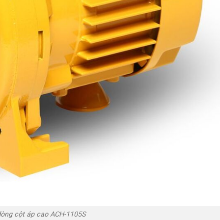
òng cột áp cao ACH-1105S