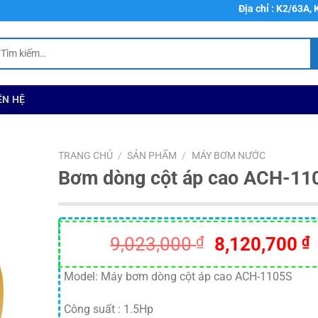
Địa chỉ : K2/63A, Khu phố 4,
ìm
ếm:
ÊN HỆ
TRANG CHỦ
/
SẢN PHẨM
/
MÁY BƠM NƯỚC
Bơm dòng cột áp cao ACH-11
Giá
9,023,000
₫
8,120,700
₫
gốc
là:
t
Model: Máy bơm dòng cột áp cao ACH-1105S
9,023,000 ₫.
l
Công suất : 1.5Hp