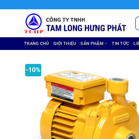
Chuyển
đến
nội
T
ki
dung
TRANG CHỦ
GIỚI THIỆU
SẢN PHẨM
TIN TỨC
LI
-10%