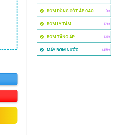
BƠM DÒNG CỘT ÁP CAO
(8)
BƠM LY TÂM
(78)
BƠM TĂNG ÁP
(35)
MÁY BƠM NƯỚC
(259)