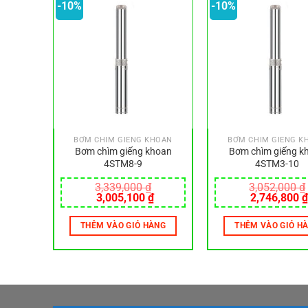
-10%
-10%
HOAN
BƠM CHÌM GIẾNG KHOAN
BƠM CHÌM GIẾNG K
hoan
Bơm chìm giếng khoan
Bơm chìm giếng k
4STM8-9
4STM3-10
3,339,000
₫
3,052,000
₫
Giá
Giá
Giá
Giá
3,005,100
₫
2,746,800
₫
hiện
gốc
hiện
gốc
tại
là:
tại
là:
ÀNG
THÊM VÀO GIỎ HÀNG
THÊM VÀO GIỎ H
.
là:
3,339,000 ₫.
là:
3,052,000 ₫
2,759,400 ₫.
3,005,100 ₫.