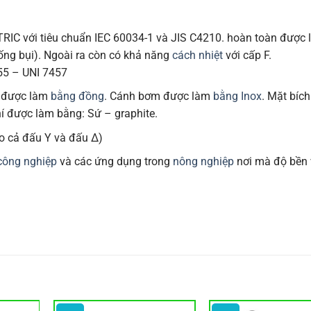
IC với tiêu chuẩn IEC 60034-1 và JIS C4210. hoàn toàn được
ng bụi). Ngoài ra còn có khả năng
cách nhiệt
với cấp F.
55 – UNI 7457
 được làm
bằng đồng
. Cánh bơm được làm
bằng Inox
. Mặt bíc
hí được làm bằng: Sứ – graphite.
ho cả đấu Y và đấu Δ)
công nghiệp
và các ứng dụng trong
nông nghiệp
nơi mà độ bền 