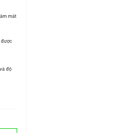
 làm mát
h được
và độ