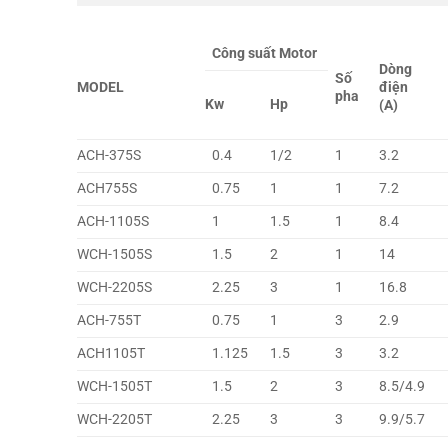
Công suất Motor
Dòng
Số
MODEL
điện
pha
Kw
Hp
(A)
ACH-375S
0.4
1/2
1
3.2
ACH755S
0.75
1
1
7.2
ACH-1105S
1
1.5
1
8.4
WCH-1505S
1.5
2
1
14
WCH-2205S
2.25
3
1
16.8
ACH-755T
0.75
1
3
2.9
ACH1105T
1.125
1.5
3
3.2
WCH-1505T
1.5
2
3
8.5/4.9
WCH-2205T
2.25
3
3
9.9/5.7