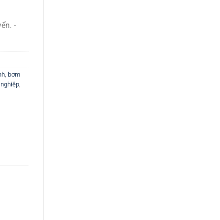
ển. -
nh
,
bơm
 nghiệp
,