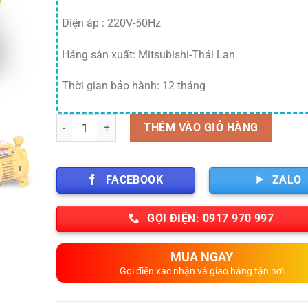
Điện áp : 220V-50Hz
Hãng sản xuất: Mitsubishi-Thái Lan
Thời gian bảo hành: 12 tháng
Số lượng
THÊM VÀO GIỎ HÀNG
FACEBOOK
ZALO
GỌI ĐIỆN: 0917 970 997
MUA NGAY
Gọi điện xác nhận và giao hàng tận nơi