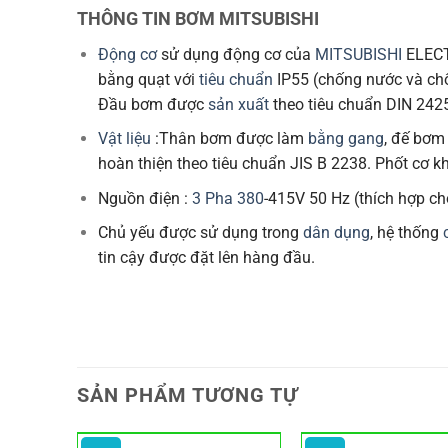
THÔNG TIN BƠM MITSUBISHI
Động cơ
sử dụng động cơ của
MITSUBISHI
ELECTR
bằng quạt với
tiêu chuẩn
IP55 (chống nước và chố
Đầu bơm được
sản xuất
theo tiêu chuẩn DIN 242
Vật liệu
:Thân bơm được làm
bằng gang
, đế bơm
hoàn thiện theo tiêu chuẩn JIS B 2238. Phốt cơ k
Nguồn điện :
3 Pha 380
-415V 50 Hz (thích hợp c
Chủ yếu được sử dụng trong
dân dụng
, hệ thống
tin cậy được đặt lên hàng đầu.
SẢN PHẨM TƯƠNG TỰ