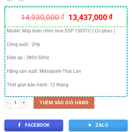
Giá
Giá
14,930,000
₫
13,437,000
₫
gốc
hiện
là:
tại
Model: Máy bơm chìm inox SSP-1505TC ( Có phao )
14,930,000 ₫.
là:
Công suất : 2Hp
13,43
Điện áp : 380V-50Hz
Hãng sản xuất: Mitsubishi-Thái Lan
Thời gian bảo hành: 12 tháng
Số lượng
THÊM VÀO GIỎ HÀNG
FACEBOOK
ZALO