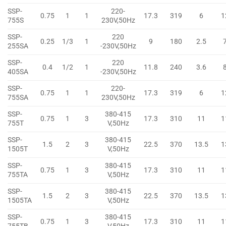
SSP-
220-
0.75
1
1
17.3
319
6
1
755S
230V,50Hz
SSP-
220
0.25
1/3
1
9
180
2.5
255SA
-230V,50Hz
SSP-
220
0.4
1/2
1
11.8
240
3.6
405SA
-230V,50Hz
SSP-
220-
0.75
1
1
17.3
319
6
1
755SA
230V,50Hz
SSP-
380-415
0.75
1
3
17.3
310
11
1
755T
V,50Hz
SSP-
380-415
1.5
2
3
22.5
370
13.5
1
1505T
V,50Hz
SSP-
380-415
0.75
1
3
17.3
310
11
1
755TA
V,50Hz
SSP-
380-415
1.5
2
3
22.5
370
13.5
1
1505TA
V,50Hz
SSP-
380-415
0.75
1
3
17.3
310
11
1