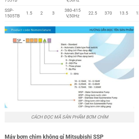
755TB
V,50Hz
SSP-
380-415
1.5
2
3
22.5
370
13.5
1
1505TB
V,50Hz
CÁCH ĐỌC MÃ SẢN PHẨM BƠM CHÌM
Máy bơm chìm không gỉ Mitsubishi SSP