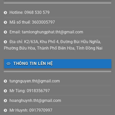
Hotline: 0968 530 579
Mã số thuế: 3603005797
Email: tamlonghungphat.tht@gmail.com
Địa chỉ: K2/63A, Khu Phố 4, Đường Bùi Hữu Nghĩa,
Phường Bửu Hòa, Thành Phố Biên Hòa, Tỉnh Đồng Nai
THÔNG TIN LÊN HỆ
tungnguyen.tht@gmail.com
Mr Tùng: 0918356797
hoanghuynh.tht@gmail.com
Mr Huynh: 0917970997