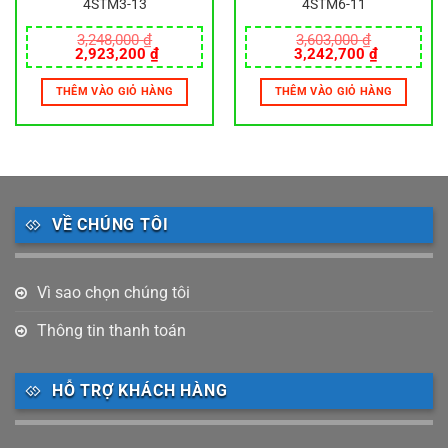
4STM3-13
4STM6-11
3,248,000
₫
3,603,000
₫
Giá
Giá
Giá
Giá
2,923,200
₫
3,242,700
₫
gốc
hiện
gốc
hiện
là:
tại
là:
tại
THÊM VÀO GIỎ HÀNG
THÊM VÀO GIỎ HÀNG
3,248,000 ₫.
là:
3,603,000 ₫.
là:
0 ₫.
2,923,200 ₫.
3,242,700
VỀ CHÚNG TÔI
Vì sao chọn chúng tôi
Thông tin thanh toán
HỖ TRỢ KHÁCH HÀNG