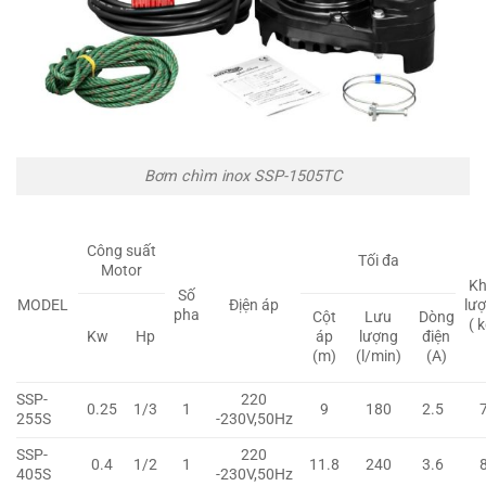
Bơm chìm inox SSP-1505TC
Công suất
Tối đa
Motor
Kh
Số
MODEL
Địện áp
lư
pha
Cột
Lưu
Dòng
( 
Kw
Hp
áp
lượng
điện
(m)
(l/min)
(A)
SSP-
220
0.25
1/3
1
9
180
2.5
255S
-230V,50Hz
SSP-
220
0.4
1/2
1
11.8
240
3.6
405S
-230V,50Hz