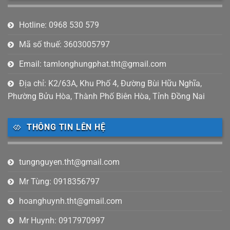
Hotline: 0968 530 579
Mã số thuế: 3603005797
Email: tamlonghungphat.tht@gmail.com
Địa chỉ: K2/63A, Khu Phố 4, Đường Bùi Hữu Nghĩa,
Phường Bửu Hòa, Thành Phố Biên Hòa, Tỉnh Đồng Nai
THÔNG TIN LÊN HỆ
tungnguyen.tht@gmail.com
Mr Tùng: 0918356797
hoanghuynh.tht@gmail.com
Mr Huynh: 0917970997