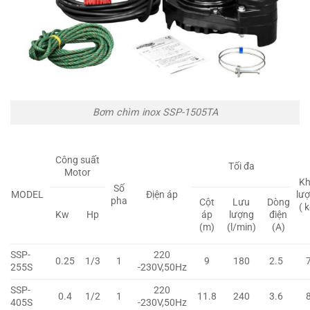
Bơm chìm inox SSP-1505TA
Công suất
Tối đa
Motor
Kh
Số
MODEL
Địện áp
lư
pha
Cột
Lưu
Dòng
( 
Kw
Hp
áp
lượng
điện
(m)
(l/min)
(A)
SSP-
220
0.25
1/3
1
9
180
2.5
255S
-230V,50Hz
SSP-
220
0.4
1/2
1
11.8
240
3.6
405S
-230V,50Hz