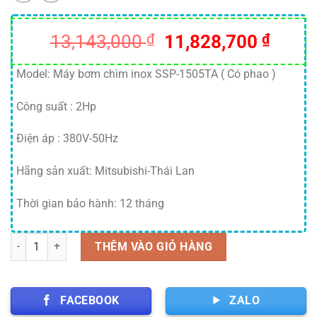
Giá
Giá
13,143,000
₫
11,828,700
₫
gốc
hiện
là:
tại
Model: Máy bơm chìm inox SSP-1505TA ( Có phao )
13,143,000 ₫.
là:
Công suất : 2Hp
11,82
Điện áp : 380V-50Hz
Hãng sản xuất: Mitsubishi-Thái Lan
Thời gian bảo hành: 12 tháng
Số lượng
THÊM VÀO GIỎ HÀNG
FACEBOOK
ZALO