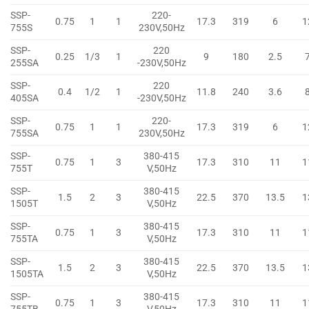
SSP-
220-
0.75
1
1
17.3
319
6
1
755S
230V,50Hz
SSP-
220
0.25
1/3
1
9
180
2.5
255SA
-230V,50Hz
SSP-
220
0.4
1/2
1
11.8
240
3.6
405SA
-230V,50Hz
SSP-
220-
0.75
1
1
17.3
319
6
1
755SA
230V,50Hz
SSP-
380-415
0.75
1
3
17.3
310
11
1
755T
V,50Hz
SSP-
380-415
1.5
2
3
22.5
370
13.5
1
1505T
V,50Hz
SSP-
380-415
0.75
1
3
17.3
310
11
1
755TA
V,50Hz
SSP-
380-415
1.5
2
3
22.5
370
13.5
1
1505TA
V,50Hz
SSP-
380-415
0.75
1
3
17.3
310
11
1