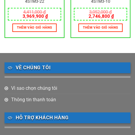
4STM3-22
4STM3-10
4,411,000
₫
3,052,000
₫
Giá
Giá
Giá
Giá
3,969,900
₫
2,746,800
₫
gốc
hiện
gốc
hiện
là:
tại
là:
tại
THÊM VÀO GIỎ HÀNG
THÊM VÀO GIỎ HÀNG
4,411,000 ₫.
là:
3,052,000 ₫.
là:
0 ₫.
3,969,900 ₫.
2,746,800
VỀ CHÚNG TÔI
Vì sao chọn chúng tôi
Thông tin thanh toán
HỖ TRỢ KHÁCH HÀNG