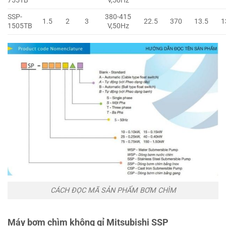
755TB
V,50Hz
SSP-
380-415
1.5
2
3
22.5
370
13.5
1
1505TB
V,50Hz
CÁCH ĐỌC MÃ SẢN PHẨM BƠM CHÌM
Máy bơm chìm không gỉ Mitsubishi SSP