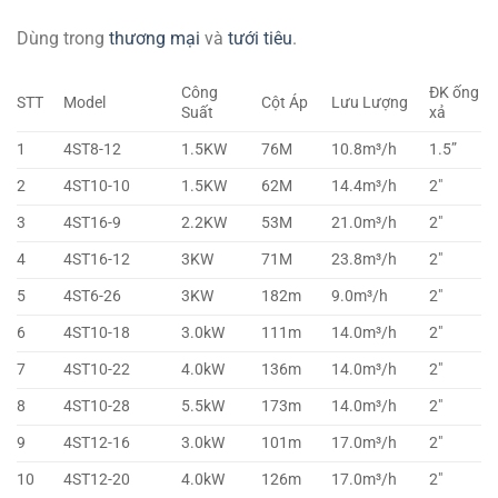
Dùng trong
thương mại
và
tưới tiêu
.
Công
ĐK ống
STT
Model
Cột Áp
Lưu Lượng
Suất
xả
1
4ST8-12
1.5KW
76M
10.8m³/h
1.5”
2
4ST10-10
1.5KW
62M
14.4m³/h
2″
3
4ST16-9
2.2KW
53M
21.0m³/h
2″
4
4ST16-12
3KW
71M
23.8m³/h
2″
5
4ST6-26
3KW
182m
9.0m³/h
2″
6
4ST10-18
3.0kW
111m
14.0m³/h
2″
7
4ST10-22
4.0kW
136m
14.0m³/h
2″
8
4ST10-28
5.5kW
173m
14.0m³/h
2″
9
4ST12-16
3.0kW
101m
17.0m³/h
2″
10
4ST12-20
4.0kW
126m
17.0m³/h
2″