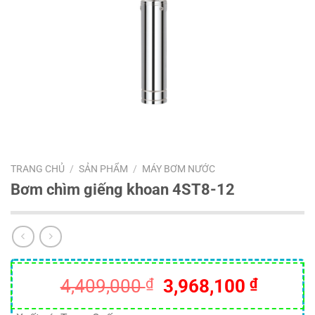
TRANG CHỦ
/
SẢN PHẨM
/
MÁY BƠM NƯỚC
Bơm chìm giếng khoan 4ST8-12
Giá
Giá
4,409,000
₫
3,968,100
₫
gốc
hiện