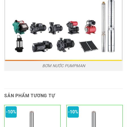
BƠM NƯỚC PUMPMAN
SẢN PHẨM TƯƠNG TỰ
-10%
-10%