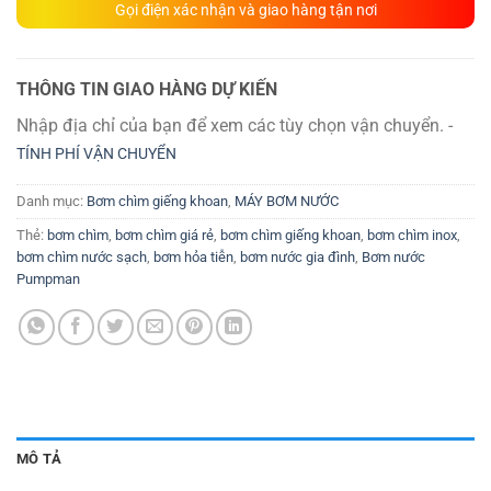
Gọi điện xác nhận và giao hàng tận nơi
THÔNG TIN GIAO HÀNG DỰ KIẾN
Nhập địa chỉ của bạn để xem các tùy chọn vận chuyển. -
TÍNH PHÍ VẬN CHUYỂN
Danh mục:
Bơm chìm giếng khoan
,
MÁY BƠM NƯỚC
Thẻ:
bơm chìm
,
bơm chìm giá rẻ
,
bơm chìm giếng khoan
,
bơm chìm inox
,
bơm chìm nước sạch
,
bơm hỏa tiễn
,
bơm nước gia đình
,
Bơm nước
Pumpman
MÔ TẢ