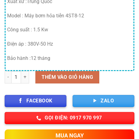
là:
tại
Xuất xứ :Trung Quốc
4,409,000 ₫.
là:
Model : Máy bơm hỏa tiễn 4ST8-12
3,968,
Công suất : 1.5 Kw
Điện áp : 380V-50 Hz
Bảo hành :12 tháng
Số lượng
THÊM VÀO GIỎ HÀNG
FACEBOOK
ZALO
GỌI ĐIỆN: 0917 970 997
MUA NGAY