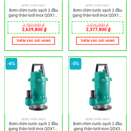
BƠM CHÌM INOX
BƠM CHÌM INOX
Bơm chìm nước sạch 2 đầu
Bơm chìm nước sạch 2 đầu
gang thân-lưới inox QDX10-
gang thân-lưới inox QDX15-
16-0.75SF
7-0.55SA
2,782,000
₫
2,516,000
₫
Giá
Giá
Giá
Giá
2,629,800
₫
2,377,800
₫
gốc
hiện
gốc
hiện
là:
tại
là:
tại
THÊM VÀO GIỎ HÀNG
THÊM VÀO GIỎ HÀNG
2,782,000 ₫.
là:
2,516,000 ₫.
là:
2,629,800 ₫.
2,377,800
-6%
-5%
BƠM CHÌM INOX
BƠM CHÌM INOX
Bơm chìm nước sạch 2 đầu
Bơm chìm nước sạch 2 đầu
gang thân-lưới inox QDX15-
gang thân-lưới inox QDX3-