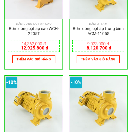
BƠM DÒNG CỘT ÁP CAO
BƠM LY TÂM
Bơm dòng cột áp cao WCH-
Bơm dòng cột áp trung bình
2205T
ACM-1105S
14,362,000
₫
9,023,000
₫
Giá
Giá
Giá
Giá
12,925,800
₫
8,120,700
₫
gốc
hiện
gốc
hiện
là:
tại
là:
tại
THÊM VÀO GIỎ HÀNG
THÊM VÀO GIỎ HÀNG
14,362,000 ₫.
là:
9,023,000 ₫.
là:
12,925,800 ₫.
8,120,700
-10%
-10%