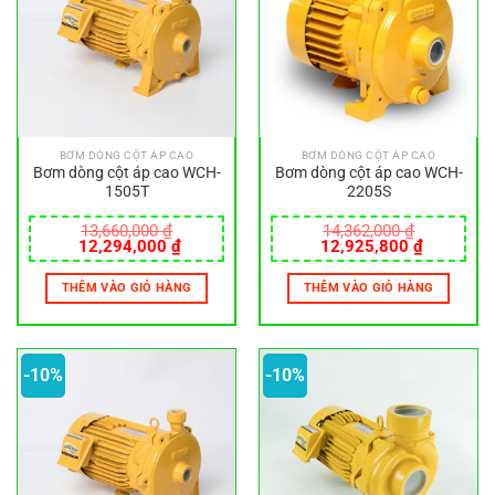
BƠM DÒNG CỘT ÁP CAO
BƠM DÒNG CỘT ÁP CAO
Bơm dòng cột áp cao WCH-
Bơm dòng cột áp cao WCH-
1505T
2205S
13,660,000
₫
14,362,000
₫
Giá
Giá
Giá
Giá
12,294,000
₫
12,925,800
₫
gốc
hiện
gốc
hiện
là:
tại
là:
tại
THÊM VÀO GIỎ HÀNG
THÊM VÀO GIỎ HÀNG
13,660,000 ₫.
là:
14,362,000 ₫.
là:
12,294,000 ₫.
12,925,8
-10%
-10%