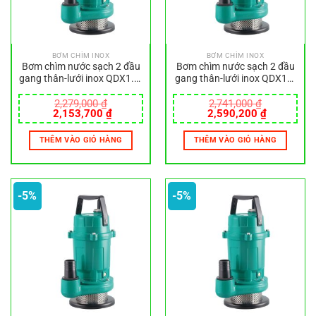
BƠM CHÌM INOX
BƠM CHÌM INOX
Bơm chìm nước sạch 2 đầu
Bơm chìm nước sạch 2 đầu
gang thân-lưới inox QDX1.5-
gang thân-lưới inox QDX10-
32-0.75L
16-0.75SA
2,279,000
₫
2,741,000
₫
Giá
Giá
Giá
Giá
2,153,700
₫
2,590,200
₫
gốc
hiện
gốc
hiện
là:
tại
là:
tại
THÊM VÀO GIỎ HÀNG
THÊM VÀO GIỎ HÀNG
2,279,000 ₫.
là:
2,741,000 ₫.
là:
2,153,700 ₫.
2,590,200
-5%
-5%