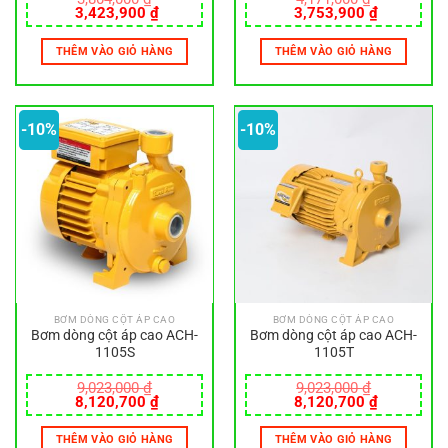
Giá
Giá
Giá
Giá
3,423,900
₫
3,753,900
₫
gốc
hiện
gốc
hiện
là:
tại
là:
tại
THÊM VÀO GIỎ HÀNG
THÊM VÀO GIỎ HÀNG
3,804,000 ₫.
là:
4,171,000 ₫.
là:
3,423,900 ₫.
3,753,900
-10%
-10%
BƠM DÒNG CỘT ÁP CAO
BƠM DÒNG CỘT ÁP CAO
Bơm dòng cột áp cao ACH-
Bơm dòng cột áp cao ACH-
1105S
1105T
9,023,000
₫
9,023,000
₫
Giá
Giá
Giá
Giá
8,120,700
₫
8,120,700
₫
gốc
hiện
gốc
hiện
là:
tại
là:
tại
THÊM VÀO GIỎ HÀNG
THÊM VÀO GIỎ HÀNG
9,023,000 ₫.
là:
9,023,000 ₫.
là: