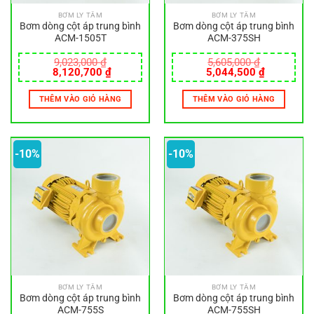
BƠM LY TÂM
BƠM LY TÂM
Bơm dòng cột áp trung bình
Bơm dòng cột áp trung bình
ACM-1505T
ACM-375SH
9,023,000
₫
5,605,000
₫
Giá
Giá
Giá
Giá
8,120,700
₫
5,044,500
₫
gốc
hiện
gốc
hiện
là:
tại
là:
tại
THÊM VÀO GIỎ HÀNG
THÊM VÀO GIỎ HÀNG
9,023,000 ₫.
là:
5,605,000 ₫.
là:
8,120,700 ₫.
5,044,500
-10%
-10%
BƠM LY TÂM
BƠM LY TÂM
Bơm dòng cột áp trung bình
Bơm dòng cột áp trung bình
ACM-755S
ACM-755SH