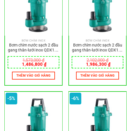
BƠM CHÌM INOX
BƠM CHÌM INOX
Bơm chìm nước sạch 2 đầu
Bơm chìm nước sạch 2 đầu
gang thân-lưới inox QDX1.5-
gang thân-lưới inox QDX1.5-
17-0.37L
24-0.55L
1,573,000
₫
2,102,000
₫
Giá
Giá
Giá
Giá
1,486,800
₫
1,986,300
₫
gốc
hiện
gốc
hiện
là:
tại
là:
tại
THÊM VÀO GIỎ HÀNG
THÊM VÀO GIỎ HÀNG
1,573,000 ₫.
là:
2,102,000 ₫.
là:
1,486,800 ₫.
1,986,300
-5%
-6%