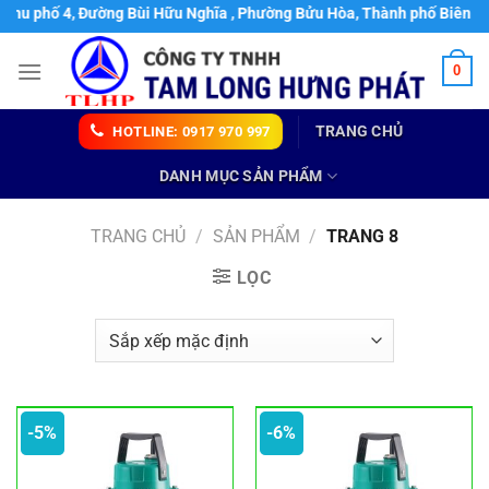
Chuyển
 Đường Bùi Hữu Nghĩa , Phường Bửu Hòa, Thành phố Biên Hoà, Tỉnh Đồn
đến
nội
0
dung
TRANG CHỦ
HOTLINE: 0917 970 997
DANH MỤC SẢN PHẨM
TRANG CHỦ
/
SẢN PHẨM
/
TRANG 8
LỌC
-5%
-6%