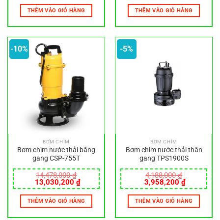
là:
tại
là:
tại
THÊM VÀO GIỎ HÀNG
THÊM VÀO GIỎ HÀNG
13,010,000 ₫.
là:
14,162,000 ₫.
là:
11,709,000 ₫.
12,745,8
-10%
-5%
BƠM CHÌM
BƠM CHÌM
Bơm chìm nước thải bằng
Bơm chìm nước thải thân
gang CSP-755T
gang TPS1900S
14,478,000
₫
4,188,000
₫
Giá
Giá
Giá
Giá
13,030,200
₫
3,958,200
₫
gốc
hiện
gốc
hiện
là:
tại
là:
tại
THÊM VÀO GIỎ HÀNG
THÊM VÀO GIỎ HÀNG
14,478,000 ₫.
là:
4,188,000 ₫.
là:
13,030,200 ₫.
3,958,200