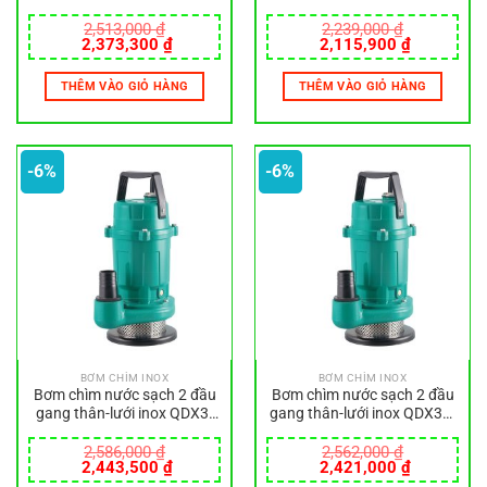
7-0.55SF
24-0.75L
2,513,000
₫
2,239,000
₫
Giá
Giá
Giá
Giá
2,373,300
₫
2,115,900
₫
gốc
hiện
gốc
hiện
là:
tại
là:
tại
THÊM VÀO GIỎ HÀNG
THÊM VÀO GIỎ HÀNG
2,513,000 ₫.
là:
2,239,000 ₫.
là:
2,373,300 ₫.
2,115,900
-6%
-6%
BƠM CHÌM INOX
BƠM CHÌM INOX
Bơm chìm nước sạch 2 đầu
Bơm chìm nước sạch 2 đầu
gang thân-lưới inox QDX3-
gang thân-lưới inox QDX30-
30-1.1L
6-0.75L
2,586,000
₫
2,562,000
₫
Giá
Giá
Giá
Giá
2,443,500
₫
2,421,000
₫
gốc
hiện
gốc
hiện