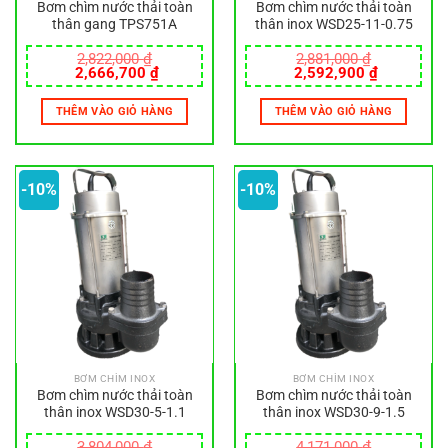
Bơm chìm nước thải toàn
Bơm chìm nước thải toàn
thân gang TPS751A
thân inox WSD25-11-0.75
2,822,000
₫
2,881,000
₫
Giá
Giá
Giá
Giá
2,666,700
₫
2,592,900
₫
gốc
hiện
gốc
hiện
là:
tại
là:
tại
THÊM VÀO GIỎ HÀNG
THÊM VÀO GIỎ HÀNG
2,822,000 ₫.
là:
2,881,000 ₫.
là:
2,666,700 ₫.
2,592,900
-10%
-10%
BƠM CHÌM INOX
BƠM CHÌM INOX
Bơm chìm nước thải toàn
Bơm chìm nước thải toàn
thân inox WSD30-5-1.1
thân inox WSD30-9-1.5
3,804,000
₫
4,171,000
₫