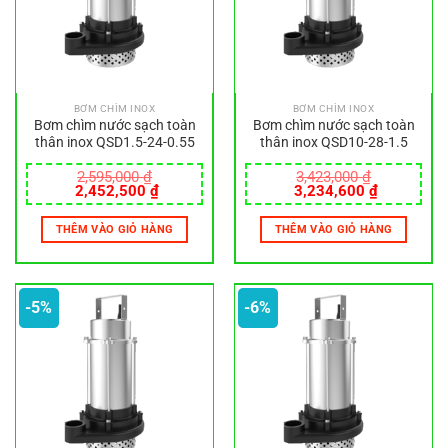
BƠM CHÌM INOX
BƠM CHÌM INOX
Bơm chìm nước sạch toàn
Bơm chìm nước sạch toàn
thân inox QSD1.5-24-0.55
thân inox QSD10-28-1.5
2,595,000
₫
3,423,000
₫
Giá
Giá
Giá
Giá
2,452,500
₫
3,234,600
₫
gốc
hiện
gốc
hiện
là:
tại
là:
tại
THÊM VÀO GIỎ HÀNG
THÊM VÀO GIỎ HÀNG
2,595,000 ₫.
là:
3,423,000 ₫.
là:
2,452,500 ₫.
3,234,600
-5%
-6%