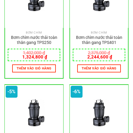
BƠM CHÌM
BƠM CHÌM
Bơm chìm nước thải toàn
Bơm chìm nước thải toàn
thân gang TPS250
thân gang TPS401
1,402,000
₫
2,375,000
₫
Giá
Giá
Giá
Giá
1,324,800
₫
2,244,600
₫
gốc
hiện
gốc
hiện
là:
tại
là:
tại
THÊM VÀO GIỎ HÀNG
THÊM VÀO GIỎ HÀNG
1,402,000 ₫.
là:
2,375,000 ₫.
là:
1,324,800 ₫.
2,244,600
-5%
-6%