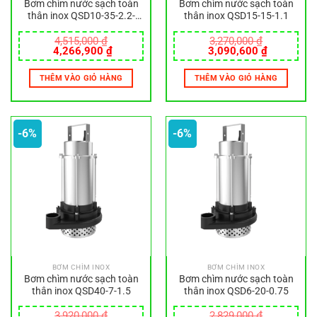
Bơm chìm nước sạch toàn
Bơm chìm nước sạch toàn
thân inox QSD10-35-2.2-
thân inox QSD15-15-1.1
380V
4,515,000
₫
3,270,000
₫
Giá
Giá
Giá
Giá
4,266,900
₫
3,090,600
₫
gốc
hiện
gốc
hiện
là:
tại
là:
tại
THÊM VÀO GIỎ HÀNG
THÊM VÀO GIỎ HÀNG
4,515,000 ₫.
là:
3,270,000 ₫.
là:
4,266,900 ₫.
3,090,600
-6%
-6%
BƠM CHÌM INOX
BƠM CHÌM INOX
Bơm chìm nước sạch toàn
Bơm chìm nước sạch toàn
thân inox QSD40-7-1.5
thân inox QSD6-20-0.75
3,920,000
₫
2,829,000
₫