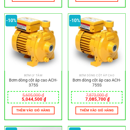
8,120,700 ₫.
8,120,700
-10%
-10%
BƠM LY TÂM
BƠM DÒNG CỘT ÁP CAO
Bơm dòng cột áp cao ACH-
Bơm dòng cột áp cao ACH-
375S
755S
5,605,000
₫
7,873,000
₫
Giá
Giá
Giá
Giá
5,044,500
₫
7,085,700
₫
gốc
hiện
gốc
hiện
là:
tại
là:
tại
THÊM VÀO GIỎ HÀNG
THÊM VÀO GIỎ HÀNG
5,605,000 ₫.
là:
7,873,000 ₫.
là:
5,044,500 ₫.
7,085,700