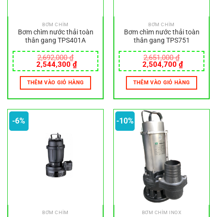
BƠM CHÌM
BƠM CHÌM
Bơm chìm nước thải toàn
Bơm chìm nước thải toàn
thân gang TPS401A
thân gang TPS751
2,692,000
₫
2,651,000
₫
Giá
Giá
Giá
Giá
2,544,300
₫
2,504,700
₫
gốc
hiện
gốc
hiện
là:
tại
là:
tại
THÊM VÀO GIỎ HÀNG
THÊM VÀO GIỎ HÀNG
2,692,000 ₫.
là:
2,651,000 ₫.
là:
2,544,300 ₫.
2,504,700
-6%
-10%
BƠM CHÌM
BƠM CHÌM INOX