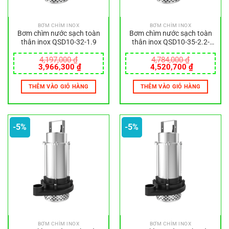
BƠM CHÌM INOX
BƠM CHÌM INOX
Bơm chìm nước sạch toàn
Bơm chìm nước sạch toàn
thân inox QSD10-32-1.9
thân inox QSD10-35-2.2-
220V
4,197,000
₫
4,784,000
₫
Giá
Giá
Giá
Giá
3,966,300
₫
4,520,700
₫
gốc
hiện
gốc
hiện
là:
tại
là:
tại
THÊM VÀO GIỎ HÀNG
THÊM VÀO GIỎ HÀNG
4,197,000 ₫.
là:
4,784,000 ₫.
là:
3,966,300 ₫.
4,520,700
-5%
-5%
BƠM CHÌM INOX
BƠM CHÌM INOX