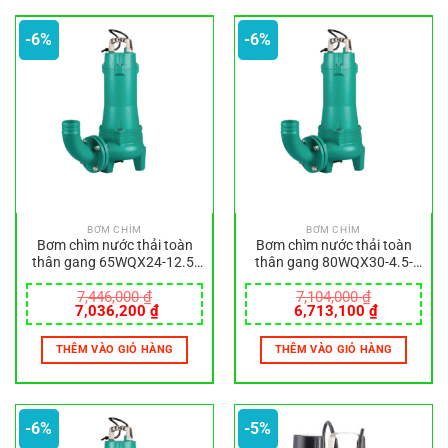
-6%
-6%
BƠM CHÌM
BƠM CHÌM
Bơm chìm nước thải toàn
Bơm chìm nước thải toàn
thân gang 65WQX24-12.5-
thân gang 80WQX30-4.5-
2.2-380V
1.5-380V
7,446,000
₫
7,104,000
₫
Giá
Giá
Giá
Giá
7,036,200
₫
6,713,100
₫
gốc
hiện
gốc
hiện
là:
tại
là:
tại
THÊM VÀO GIỎ HÀNG
THÊM VÀO GIỎ HÀNG
7,446,000 ₫.
là:
7,104,000 ₫.
là:
7,036,200 ₫.
6,713,100
-6%
-5%