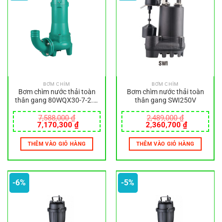
BƠM CHÌM
BƠM CHÌM
Bơm chìm nước thải toàn
Bơm chìm nước thải toàn
thân gang 80WQX30-7-2.2-
thân gang SWI250V
380V
7,588,000
₫
2,489,000
₫
Giá
Giá
Giá
Giá
7,170,300
₫
2,360,700
₫
gốc
hiện
gốc
hiện
là:
tại
là:
tại
THÊM VÀO GIỎ HÀNG
THÊM VÀO GIỎ HÀNG
7,588,000 ₫.
là:
2,489,000 ₫.
là:
7,170,300 ₫.
2,360,700
-6%
-5%