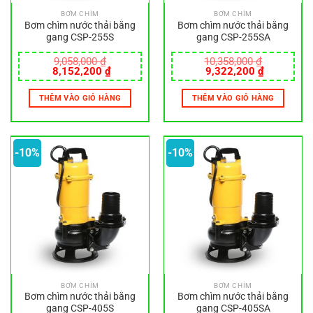
BƠM CHÌM
BƠM CHÌM
Bơm chìm nước thải bằng
Bơm chìm nước thải bằng
gang CSP-255S
gang CSP-255SA
9,058,000
₫
10,358,000
₫
Giá
Giá
Giá
Giá
8,152,200
₫
9,322,200
₫
gốc
hiện
gốc
hiện
là:
tại
là:
tại
THÊM VÀO GIỎ HÀNG
THÊM VÀO GIỎ HÀNG
9,058,000 ₫.
là:
10,358,000 ₫.
là:
8,152,200 ₫.
9,322,200
-10%
-10%
BƠM CHÌM
BƠM CHÌM
Bơm chìm nước thải bằng
Bơm chìm nước thải bằng
gang CSP-405S
gang CSP-405SA