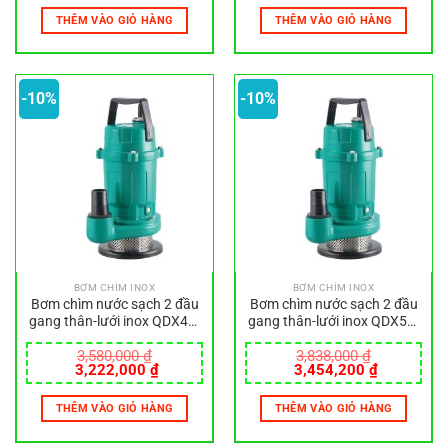
là:
tại
là:
tại
THÊM VÀO GIỎ HÀNG
THÊM VÀO GIỎ HÀNG
2,586,000 ₫.
là:
2,562,000 ₫.
là:
2,443,500 ₫.
2,421,000
-10%
-10%
BƠM CHÌM INOX
BƠM CHÌM INOX
Bơm chìm nước sạch 2 đầu
Bơm chìm nước sạch 2 đầu
gang thân-lưới inox QDX40-
gang thân-lưới inox QDX50-
9-1.5L
7-1.5L
3,580,000
₫
3,838,000
₫
Giá
Giá
Giá
Giá
3,222,000
₫
3,454,200
₫
gốc
hiện
gốc
hiện
là:
tại
là:
tại
THÊM VÀO GIỎ HÀNG
THÊM VÀO GIỎ HÀNG
3,580,000 ₫.
là:
3,838,000 ₫.
là:
3,222,000 ₫.
3,454,200