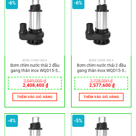
-6%
-6%
BƠM CHÌM INOX
BƠM CHÌM INOX
Bơm chìm nước thải 2 đầu
Bơm chìm nước thải 2 đầu
gang thân inox WQD15-5-
gang thân inox WQD15-5-
0.55SA
0.55SF
2,549,000
₫
2,728,000
₫
Giá
Giá
Giá
Giá
2,408,400
₫
2,577,600
₫
gốc
hiện
gốc
hiện
là:
tại
là:
tại
THÊM VÀO GIỎ HÀNG
THÊM VÀO GIỎ HÀNG
2,549,000 ₫.
là:
2,728,000 ₫.
là:
2,408,400 ₫.
2,577,600
-4%
-5%