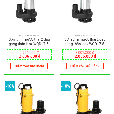
BƠM CHÌM INOX
BƠM CHÌM INOX
Bơm chìm nước thải 2 đầu
Bơm chìm nước thải 2 đầu
gang thân inox WQD17-5-
gang thân inox WQD17-5-
0.75SA
0.75SF
2,954,000
₫
3,001,000
₫
Giá
Giá
Giá
Giá
2,836,800
₫
2,836,800
₫
gốc
hiện
gốc
hiện
là:
tại
là:
tại
THÊM VÀO GIỎ HÀNG
THÊM VÀO GIỎ HÀNG
2,954,000 ₫.
là:
3,001,000 ₫.
là:
2,836,800 ₫.
2,836,800
-10%
-10%