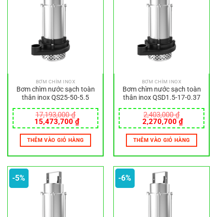
BƠM CHÌM INOX
BƠM CHÌM INOX
Bơm chìm nước sạch toàn
Bơm chìm nước sạch toàn
thân inox QS25-50-5.5
thân inox QSD1.5-17-0.37
17,193,000
₫
2,403,000
₫
Giá
Giá
Giá
Giá
15,473,700
₫
2,270,700
₫
gốc
hiện
gốc
hiện
là:
tại
là:
tại
THÊM VÀO GIỎ HÀNG
THÊM VÀO GIỎ HÀNG
17,193,000 ₫.
là:
2,403,000 ₫.
là:
15,473,700 ₫.
2,270,700
-5%
-6%