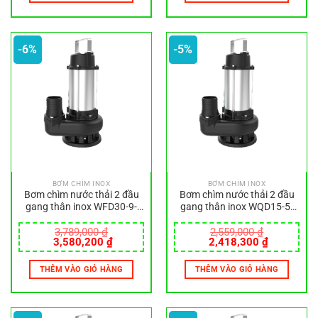
2,965,200 ₫.
3,360,300
-6%
-5%
BƠM CHÌM INOX
BƠM CHÌM INOX
Bơm chìm nước thải 2 đầu
Bơm chìm nước thải 2 đầu
gang thân inox WFD30-9-
gang thân inox WQD15-5-
1.5
0.55S
3,789,000
₫
2,559,000
₫
Giá
Giá
Giá
Giá
3,580,200
₫
2,418,300
₫
gốc
hiện
gốc
hiện
là:
tại
là:
tại
THÊM VÀO GIỎ HÀNG
THÊM VÀO GIỎ HÀNG
3,789,000 ₫.
là:
2,559,000 ₫.
là:
3,580,200 ₫.
2,418,300