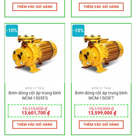
là:
tại
là:
tại
THÊM VÀO GIỎ HÀNG
THÊM VÀO GIỎ HÀNG
7,873,000 ₫.
là:
8,173,000 ₫.
là:
7,085,700 ₫.
7,355,700
-10%
-10%
BƠM LY TÂM
BƠM LY TÂM
Bơm dòng cột áp trung bình
Bơm dòng cột áp trung bình
WCM-1505FS
WCM-1505FT
15,113,000
₫
15,110,000
₫
Giá
Giá
Giá
Giá
13,601,700
₫
13,599,000
₫
gốc
hiện
gốc
hiện
là:
tại
là:
tại
THÊM VÀO GIỎ HÀNG
THÊM VÀO GIỎ HÀNG
15,113,000 ₫.
là:
15,110,000 ₫.
là:
13,601,700 ₫.
13,599,0