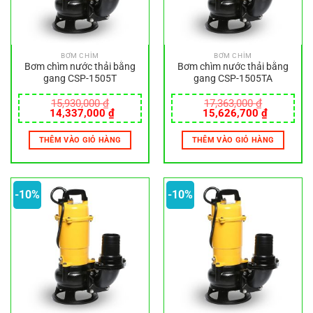
BƠM CHÌM
BƠM CHÌM
Bơm chìm nước thải bằng
Bơm chìm nước thải bằng
gang CSP-1505T
gang CSP-1505TA
15,930,000
₫
17,363,000
₫
Giá
Giá
Giá
Giá
14,337,000
₫
15,626,700
₫
gốc
hiện
gốc
hiện
là:
tại
là:
tại
THÊM VÀO GIỎ HÀNG
THÊM VÀO GIỎ HÀNG
15,930,000 ₫.
là:
17,363,000 ₫.
là:
14,337,000 ₫.
15,626,7
-10%
-10%